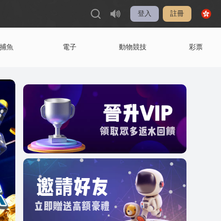
登入
註冊
捕魚
電子
動物競技
彩票