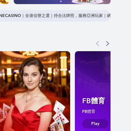
CASINO｜全港信譽之選｜持合法牌照，服務亞洲玩家｜網站穩定暢順｜
FB體育
FB體育
Play